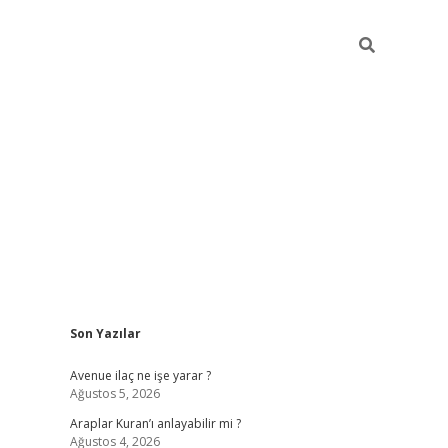
Sidebar
Son Yazılar
grand opera bahi
Avenue ilaç ne işe yarar ?
Ağustos 5, 2026
Araplar Kuran’ı anlayabilir mi ?
Ağustos 4, 2026