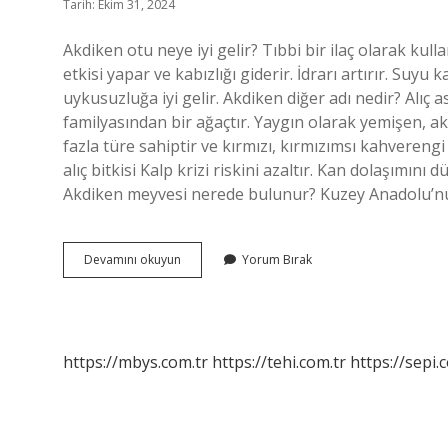
Tarih: Ekim 31, 2024
Akdiken otu neye iyi gelir? Tıbbi bir ilaç olarak kul
etkisi yapar ve kabızlığı giderir. İdrarı artırır. Suyu ka
uykusuzluğa iyi gelir. Akdiken diğer adı nedir? Alıç a
familyasından bir ağaçtır. Yaygın olarak yemişen, a
fazla türe sahiptir ve kırmızı, kırmızımsı kahverengi v
alıç bitkisi Kalp krizi riskini azaltır. Kan dolaşımını
Akdiken meyvesi nerede bulunur? Kuzey Anadolu’n
Akdiken
Devamını okuyun
Yorum Bırak
Otu
Nedir
https://mbys.com.tr
https://tehi.com.tr
https://sepi.