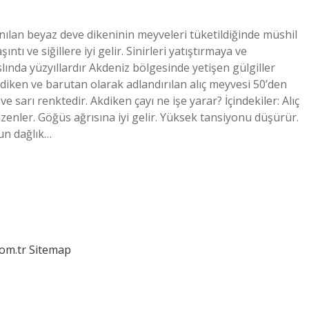
lanılan beyaz deve dikeninin meyveleri tüketildiğinde müshil
şıntı ve siğillere iyi gelir. Sinirleri yatıştırmaya ve
slında yüzyıllardır Akdeniz bölgesinde yetişen gülgiller
kdiken ve barutan olarak adlandırılan alıç meyvesi 50’den
e sarı renktedir. Akdiken çayı ne işe yarar? İçindekiler: Alıç
 düzenler. Göğüs ağrısına iyi gelir. Yüksek tansiyonu düşürür.
un dağlık…
com.tr
Sitemap