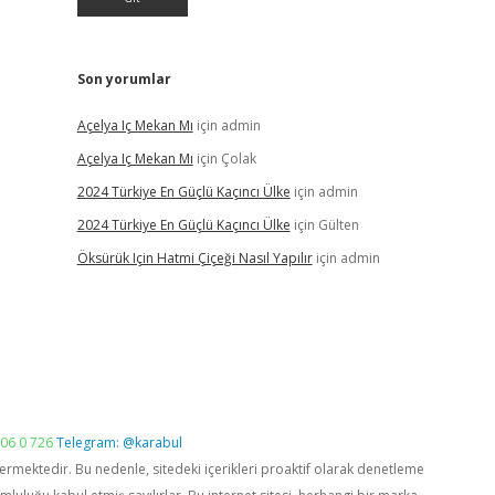
Son yorumlar
Açelya Iç Mekan Mı
için
admin
Açelya Iç Mekan Mı
için
Çolak
2024 Türkiye En Güçlü Kaçıncı Ülke
için
admin
2024 Türkiye En Güçlü Kaçıncı Ülke
için
Gülten
Öksürük Için Hatmi Çiçeği Nasıl Yapılır
için
admin
06 0 726
Telegram: @karabul
vermektedir. Bu nedenle, sitedeki içerikleri proaktif olarak denetleme