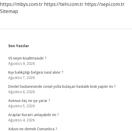
Ne
https://mbys.com.tr
https://tehi.com.tr
https://sepi.com.tr
Işe
Sitemap
Yarar
Sidebar
Son Yazılar
VS neyin kısaltmasıdır ?
Ağustos 9, 2026
Kıyı balıkçılığı belgesi nasıl alınır ?
Ağustos 7, 2026
Devlet hastanesinde cinsel yolla bulaşan hastalık testi yapılır mı ?
Ağustos 6, 2026
Avenue ilaç ne işe yarar ?
Ağustos 5, 2026
Araplar Kuran’ı anlayabilir mi ?
Ağustos 4, 2026
Aduvv ne demek Osmanlıca ?