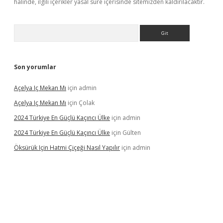
halinde, ilgili içerikler yasal süre içerisinde sitemizden kaldırılacaktır.
Arama
Son yorumlar
Açelya Iç Mekan Mı
için
admin
Açelya Iç Mekan Mı
için
Çolak
2024 Türkiye En Güçlü Kaçıncı Ülke
için
admin
2024 Türkiye En Güçlü Kaçıncı Ülke
için
Gülten
Öksürük Için Hatmi Çiçeği Nasıl Yapılır
için
admin