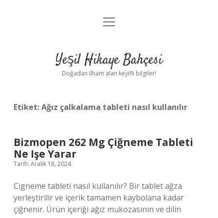
menüyü
Anasayfa
aç
Gizlilik Politikası
Yeşil Hikaye Bahçesi
Yasal Uyarı
Doğadan ilham alan keyifli bilgiler!
Hakkımızda
Etiket:
Ağız çalkalama tableti nasıl kullanılır
Bizmopen 262 Mg Çiğneme Tableti
Ne Işe Yarar
Tarih: Aralık 18, 2024
Cigneme tableti nasıl kullanılır? Bir tablet ağza
yerleştirilir ve içerik tamamen kaybolana kadar
çiğnenir. Ürün içeriği ağız mukozasının ve dilin