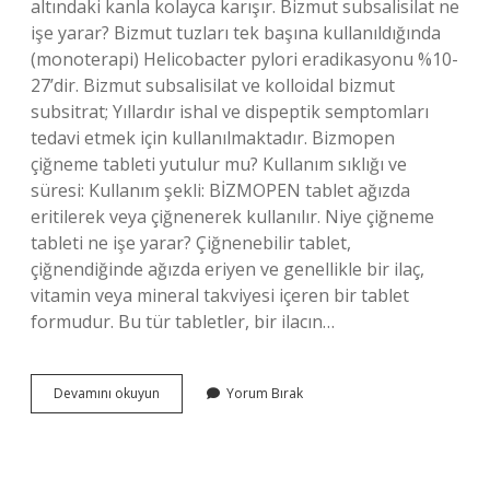
altındaki kanla kolayca karışır. Bizmut subsalisilat ne
işe yarar? Bizmut tuzları tek başına kullanıldığında
(monoterapi) Helicobacter pylori eradikasyonu %10-
27’dir. Bizmut subsalisilat ve kolloidal bizmut
subsitrat; Yıllardır ishal ve dispeptik semptomları
tedavi etmek için kullanılmaktadır. Bizmopen
çiğneme tableti yutulur mu? Kullanım sıklığı ve
süresi: Kullanım şekli: BİZMOPEN tablet ağızda
eritilerek veya çiğnenerek kullanılır. Niye çiğneme
tableti ne işe yarar? Çiğnenebilir tablet,
çiğnendiğinde ağızda eriyen ve genellikle bir ilaç,
vitamin veya mineral takviyesi içeren bir tablet
formudur. Bu tür tabletler, bir ilacın…
Bizmopen
Devamını okuyun
Yorum Bırak
262
Mg
Çiğneme
Tableti