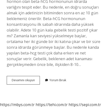
hormon olan beta-hCG hormonunun idrarda
varlığını tespit eder. Bu nedenle, en doğru sonuçları
almak için adetinizin bitiminden sonra en az 10 gün
beklemeniz önerilir. Beta-hCG hormonunun
konsantrasyonu ilk sabah idrarında daha yüksek
olabilir. Adete 10 gün kala gebelik testi pozitif çıkar
mı? Zamanla kan seviyesi yükselmeye başlar,
ortalama her iki günde bir iki katına çıkar ve bir süre
sonra idrarda görünmeye başlar. Bu nedenle kanda
yapılan beta-hcg testi çok daha erken ve net
sonuçlar verir. Gebelik, beklenen adet kanaması
gerçekleşmeden önce bile, ilişkiden 8-10…
Adete
Devamını okuyun
Yorum Bırak
10
Gün
Var
Test
Yapsam
https://mbys.com.tr
https://tehi.com.tr
https://sepi.com.tr
Çıkar