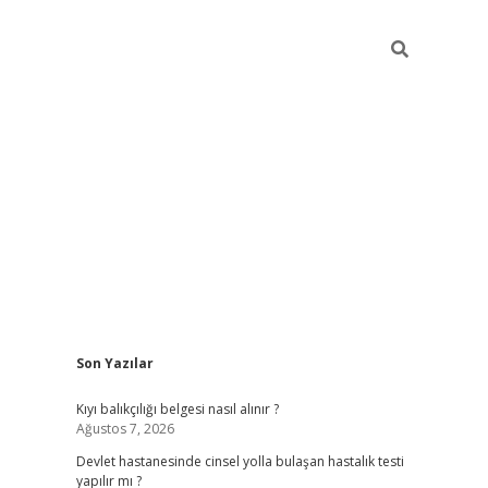
Sidebar
Son Yazılar
grand opera bahi
Kıyı balıkçılığı belgesi nasıl alınır ?
Ağustos 7, 2026
Devlet hastanesinde cinsel yolla bulaşan hastalık testi
yapılır mı ?