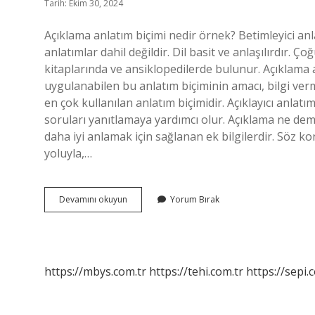
Tarih: Ekim 30, 2024
Açıklama anlatım biçimi nedir örnek? Betimleyici anla
anlatımlar dahil değildir. Dil basit ve anlaşılırdır. Ç
kitaplarında ve ansiklopedilerde bulunur. Açıklam
uygulanabilen bu anlatım biçiminin amacı, bilgi ve
en çok kullanılan anlatım biçimidir. Açıklayıcı anlat
soruları yanıtlamaya yardımcı olur. Açıklama ne deme
daha iyi anlamak için sağlanan ek bilgilerdir. Söz 
yoluyla,…
Açıklama
Devamını okuyun
Yorum Bırak
Ne
Demek
Örnek
https://mbys.com.tr
https://tehi.com.tr
https://sepi.