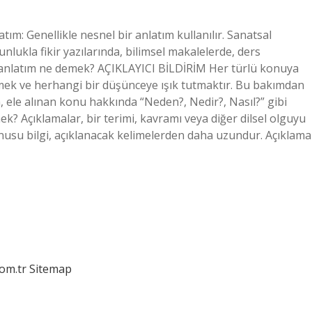
tım: Genellikle nesnel bir anlatım kullanılır. Sanatsal
oğunlukla fikir yazılarında, bilimsel makalelerde, ders
a anlatım ne demek? AÇIKLAYICI BİLDİRİM Her türlü konuya
rmek ve herhangi bir düşünceye ışık tutmaktır. Bu bakımdan
ım, ele alınan konu hakkında “Neden?, Nedir?, Nasıl?” gibi
k? Açıklamalar, bir terimi, kavramı veya diğer dilsel olguyu
konusu bilgi, açıklanacak kelimelerden daha uzundur. Açıklama
com.tr
Sitemap