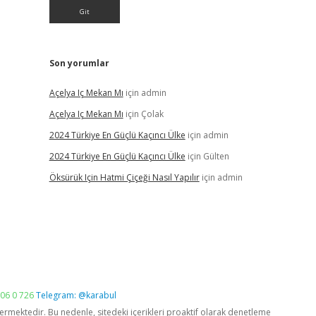
Son yorumlar
Açelya Iç Mekan Mı
için
admin
Açelya Iç Mekan Mı
için
Çolak
2024 Türkiye En Güçlü Kaçıncı Ülke
için
admin
2024 Türkiye En Güçlü Kaçıncı Ülke
için
Gülten
Öksürük Için Hatmi Çiçeği Nasıl Yapılır
için
admin
06 0 726
Telegram: @karabul
vermektedir. Bu nedenle, sitedeki içerikleri proaktif olarak denetleme