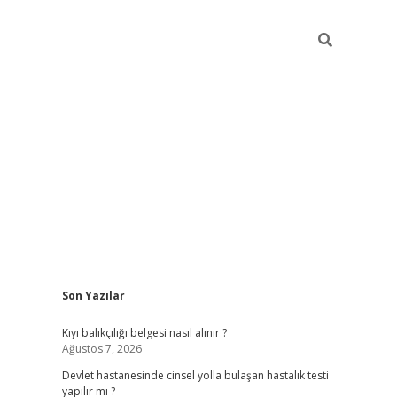
Sidebar
Son Yazılar
grand opera bahi
Kıyı balıkçılığı belgesi nasıl alınır ?
Ağustos 7, 2026
Devlet hastanesinde cinsel yolla bulaşan hastalık testi
yapılır mı ?