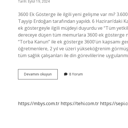
Tarih: Eylül 19, 2024
3600 Ek Gösterge ile ilgili yeni gelişme var mı? 3.
Tayyip Erdoğan tarafından yapıldı. 6 Haziran’daki 
ek göstergeyle ilgili müjdeyi duyurdu ve “Tüm yetkil
dereceye düşen tüm memurlara 3600 ek gösterge ne 
“Torba Kanun” ile ek gösterge 3600’ün kapsamı geni
öğretmenlere, 2 yıl ve üzeri yükseköğrenim görmüş 
tüm sağlık çalışanları ile din görevlilerine uygulanm
3600
Devamını okuyun
8 Yorum
Ek
Gösterge
Ile
Ilgili
Son
https://mbys.com.tr
https://tehi.com.tr
https://sepi.
Durum
Nedir