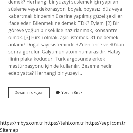
demek? Herhangi bir yüzeyi süslemek için yapılan
süsleme veya dekorasyon; boyalı, boyasız, düz veya
kabartmalı bir zemin üzerine yapılmış güzel şekilleri
ifade eder. Bilenmek ne demek TDK? Eylem. [2] Bir
göreve yoğun bir şekilde hazırlanmak, konsantre
olmak. [3] Hırslı olmak, aşırı istemek. 31 ne demek
anlamı? Doğal sayı sisteminde 32’den önce ve 30’dan
sonra görülür. Galyumun atom numarasıdır. Hatay
ilinin plaka kodudur. Türk argosunda erkek
mastürbasyonu için de kullanılır. Bezeme nedir
edebiyatta? Herhangi bir yüzeyi…
Bezelenmek
Devamını okuyun
Yorum Bırak
Nedir
https://mbys.com.tr
https://tehi.com.tr
https://sepi.com.tr
Sitemap