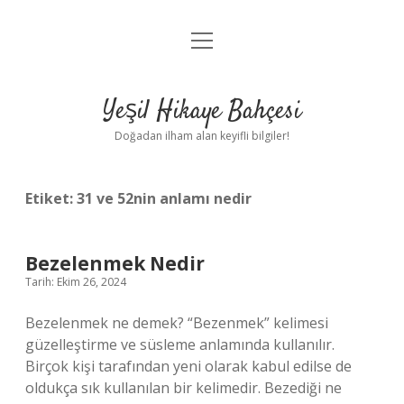
menüyü
Anasayfa
aç
Gizlilik Politikası
Yeşil Hikaye Bahçesi
Yasal Uyarı
Doğadan ilham alan keyifli bilgiler!
Hakkımızda
Etiket:
31 ve 52nin anlamı nedir
Bezelenmek Nedir
Tarih: Ekim 26, 2024
Bezelenmek ne demek? “Bezenmek” kelimesi
güzelleştirme ve süsleme anlamında kullanılır.
Birçok kişi tarafından yeni olarak kabul edilse de
oldukça sık kullanılan bir kelimedir. Bezediği ne