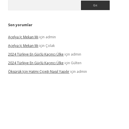
Arama
Son yorumlar
Açelya Iç Mekan Mı
için
admin
Açelya Iç Mekan Mı
için
Çolak
2024 Türkiye En Güçlü Kaçıncı Ülke
için
admin
2024 Türkiye En Güçlü Kaçıncı Ülke
için
Gülten
Öksürük Için Hatmi Çiçeği Nasıl Yapılır
için
admin
pera bahis