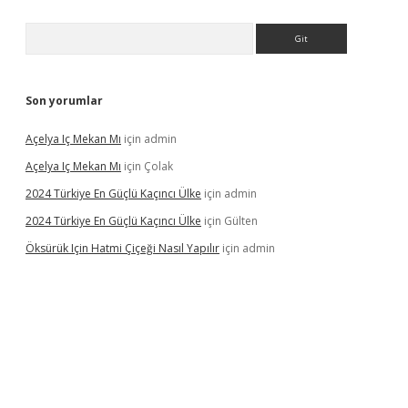
Arama
Son yorumlar
Açelya Iç Mekan Mı
için
admin
Açelya Iç Mekan Mı
için
Çolak
2024 Türkiye En Güçlü Kaçıncı Ülke
için
admin
2024 Türkiye En Güçlü Kaçıncı Ülke
için
Gülten
Öksürük Için Hatmi Çiçeği Nasıl Yapılır
için
admin
pera bahis