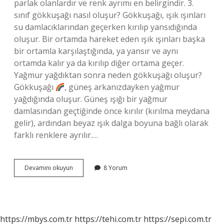
parlak olanlardır ve renk ayrımı en belirgindir. 3.
sınıf gökkuşağı nasıl oluşur? Gökkuşağı, ışık ışınları
su damlacıklarından geçerken kırılıp yansıdığında
oluşur. Bir ortamda hareket eden ışık ışınları başka
bir ortamla karşılaştığında, ya yansır ve aynı
ortamda kalır ya da kırılıp diğer ortama geçer.
Yağmur yağdıktan sonra neden gökkuşağı oluşur?
Gökkuşağı
, güneş arkanızdayken yağmur
yağdığında oluşur. Güneş ışığı bir yağmur
damlasından geçtiğinde önce kırılır (kırılma meydana
gelir), ardından beyaz ışık dalga boyuna bağlı olarak
farklı renklere ayrılır.…
Gökkuşağı
Devamını okuyun
8 Yorum
Nasıl
Oluşur
2
Sınıf
https://mbys.com.tr
https://tehi.com.tr
https://sepi.com.tr