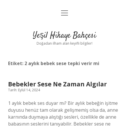
menüyü
Anasayfa
aç
Gizlilik Politikası
Yeşil Hikaye Bahçesi
Yasal Uyarı
Doğadan ilham alan keyifli bilgiler!
Hakkımızda
Etiket:
2 aylık bebek sese tepki verir mi
Bebekler Sese Ne Zaman Algılar
Tarih: Eylül 14, 2024
1 aylık bebek ses duyar mı? Bir aylık bebeğin işitme
duyusu henüz tam olarak gelişmemiş olsa da, anne
karnında duymaya alıştığı sesleri, özellikle de anne
babasının seslerini tanıyabilir. Bebekler sese ne