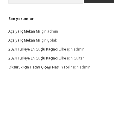
Son yorumlar
Açelya Iç Mekan Mı
için
admin
Açelya Iç Mekan Mı
için
Çolak
2024 Türkiye En Güçlü Kaçıncı Ülke
için
admin
2024 Türkiye En Güçlü Kaçıncı Ülke
için
Gülten
Öksürük Için Hatmi Çiçeği Nasıl Yapılır
için
admin
pera bahis