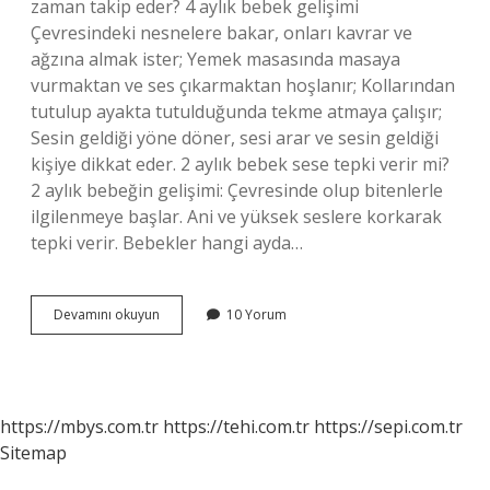
zaman takip eder? 4 aylık bebek gelişimi
Çevresindeki nesnelere bakar, onları kavrar ve
ağzına almak ister; Yemek masasında masaya
vurmaktan ve ses çıkarmaktan hoşlanır; Kollarından
tutulup ayakta tutulduğunda tekme atmaya çalışır;
Sesin geldiği yöne döner, sesi arar ve sesin geldiği
kişiye dikkat eder. 2 aylık bebek sese tepki verir mi?
2 aylık bebeğin gelişimi: Çevresinde olup bitenlerle
ilgilenmeye başlar. Ani ve yüksek seslere korkarak
tepki verir. Bebekler hangi ayda…
Bebekler
Devamını okuyun
10 Yorum
Sese
Ne
Zaman
Algılar
https://mbys.com.tr
https://tehi.com.tr
https://sepi.com.tr
Sitemap