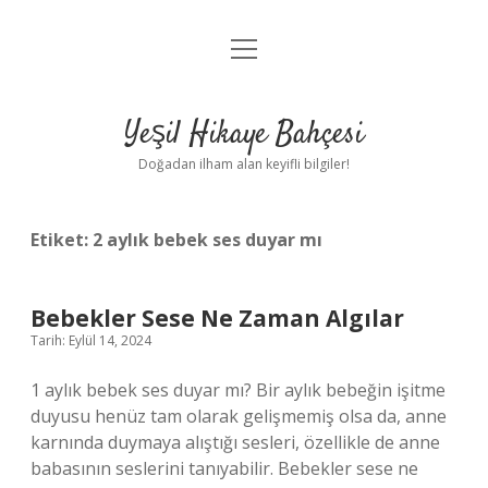
menüyü
Anasayfa
aç
Gizlilik Politikası
Yeşil Hikaye Bahçesi
Yasal Uyarı
Doğadan ilham alan keyifli bilgiler!
Hakkımızda
Etiket:
2 aylık bebek ses duyar mı
Bebekler Sese Ne Zaman Algılar
Tarih: Eylül 14, 2024
1 aylık bebek ses duyar mı? Bir aylık bebeğin işitme
duyusu henüz tam olarak gelişmemiş olsa da, anne
karnında duymaya alıştığı sesleri, özellikle de anne
babasının seslerini tanıyabilir. Bebekler sese ne