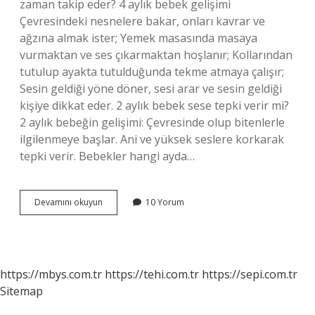
zaman takip eder? 4 aylık bebek gelişimi
Çevresindeki nesnelere bakar, onları kavrar ve
ağzına almak ister; Yemek masasında masaya
vurmaktan ve ses çıkarmaktan hoşlanır; Kollarından
tutulup ayakta tutulduğunda tekme atmaya çalışır;
Sesin geldiği yöne döner, sesi arar ve sesin geldiği
kişiye dikkat eder. 2 aylık bebek sese tepki verir mi?
2 aylık bebeğin gelişimi: Çevresinde olup bitenlerle
ilgilenmeye başlar. Ani ve yüksek seslere korkarak
tepki verir. Bebekler hangi ayda…
Bebekler
Devamını okuyun
10 Yorum
Sese
Ne
Zaman
Algılar
https://mbys.com.tr
https://tehi.com.tr
https://sepi.com.tr
Sitemap