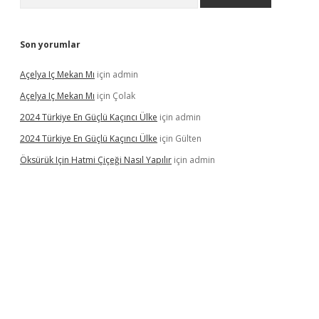
Son yorumlar
Açelya Iç Mekan Mı
için
admin
Açelya Iç Mekan Mı
için
Çolak
2024 Türkiye En Güçlü Kaçıncı Ülke
için
admin
2024 Türkiye En Güçlü Kaçıncı Ülke
için
Gülten
Öksürük Için Hatmi Çiçeği Nasıl Yapılır
için
admin
pera bahis