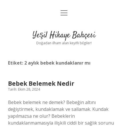
menüyü
Anasayfa
aç
Gizlilik Politikası
Yeşil Hikaye Bahçesi
Yasal Uyarı
Doğadan ilham alan keyifli bilgiler!
Hakkımızda
Etiket:
2 aylık bebek kundaklanır mı
Bebek Belemek Nedir
Tarih: Ekim 28, 2024
Bebek belemek ne demek? Bebeğin altını
değiştirmek, kundaklamak ve sallamak. Kundak
yapılmazsa ne olur? Bebeklerin
kundaklanmamasıyla ilişkili ciddi bir sağlık sorunu