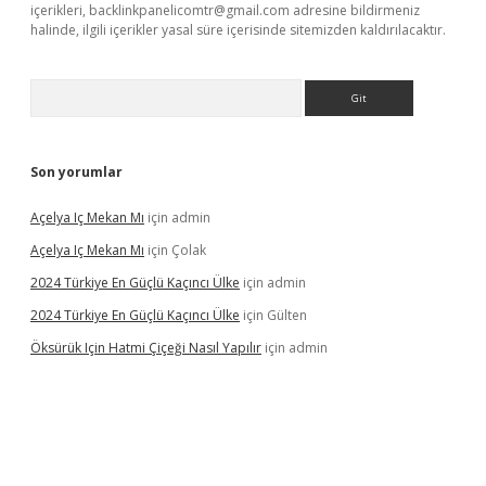
içerikleri,
backlinkpanelicomtr@gmail.com
adresine bildirmeniz
halinde, ilgili içerikler yasal süre içerisinde sitemizden kaldırılacaktır.
Arama
Son yorumlar
Açelya Iç Mekan Mı
için
admin
Açelya Iç Mekan Mı
için
Çolak
2024 Türkiye En Güçlü Kaçıncı Ülke
için
admin
2024 Türkiye En Güçlü Kaçıncı Ülke
için
Gülten
Öksürük Için Hatmi Çiçeği Nasıl Yapılır
için
admin