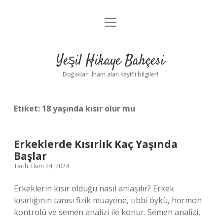
menüyü
Anasayfa
aç
Gizlilik Politikası
Yeşil Hikaye Bahçesi
Yasal Uyarı
Doğadan ilham alan keyifli bilgiler!
Hakkımızda
Etiket:
18 yaşında kısır olur mu
Erkeklerde Kısırlık Kaç Yaşında
Başlar
Tarih: Ekim 24, 2024
Erkeklerin kısır olduğu nasıl anlaşılır? Erkek
kısırlığının tanısı fizik muayene, tıbbi öykü, hormon
kontrolü ve semen analizi ile konur. Semen analizi,