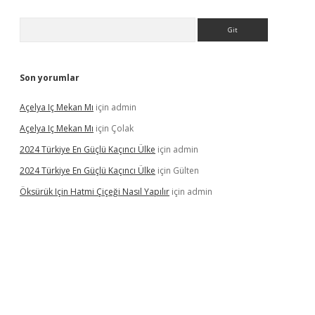
Arama
Son yorumlar
Açelya Iç Mekan Mı
için
admin
Açelya Iç Mekan Mı
için
Çolak
2024 Türkiye En Güçlü Kaçıncı Ülke
için
admin
2024 Türkiye En Güçlü Kaçıncı Ülke
için
Gülten
Öksürük Için Hatmi Çiçeği Nasıl Yapılır
için
admin
his