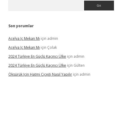
Arama
Son yorumlar
Açelya Iç Mekan Mı
için
admin
Açelya Iç Mekan Mı
için
Çolak
2024 Türkiye En Güçlü Kaçıncı Ülke
için
admin
2024 Türkiye En Güçlü Kaçıncı Ülke
için
Gülten
Öksürük Için Hatmi Çiçeği Nasıl Yapılır
için
admin
pera bahis