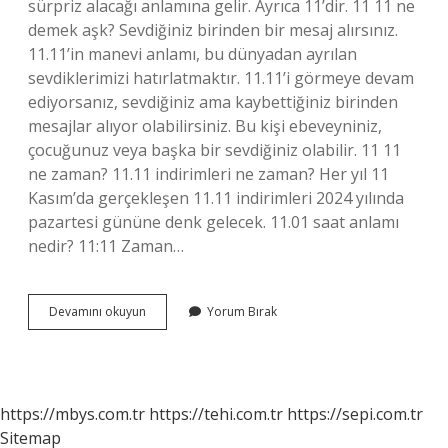
sürpriz alacağı anlamına gelir. Ayrıca 11’dir. 11 11 ne
demek aşk? Sevdiğiniz birinden bir mesaj alırsınız.
11.11’in manevi anlamı, bu dünyadan ayrılan
sevdiklerimizi hatırlatmaktır. 11.11’i görmeye devam
ediyorsanız, sevdiğiniz ama kaybettiğiniz birinden
mesajlar alıyor olabilirsiniz. Bu kişi ebeveyniniz,
çocuğunuz veya başka bir sevdiğiniz olabilir. 11 11
ne zaman? 11.11 indirimleri ne zaman? Her yıl 11
Kasım’da gerçekleşen 11.11 indirimleri 2024 yılında
pazartesi gününe denk gelecek. 11.01 saat anlamı
nedir? 11:11 Zaman…
11
Devamını okuyun
Yorum Bırak
11
Saatte
Ne
Anlama
Gelir
https://mbys.com.tr
https://tehi.com.tr
https://sepi.com.tr
Sitemap