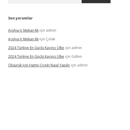
Son yorumlar
Açelya Iç Mekan Mı
için
admin
Açelya Iç Mekan Mı
için
Çolak
2024 Türkiye En Güçlü Kaçıncı Ülke
için
admin
2024 Türkiye En Güçlü Kaçıncı Ülke
için
Gülten
Öksürük Için Hatmi Çiçeği Nasıl Yapılır
için
admin
pera bahis