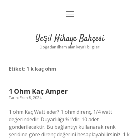
menüyü
Anasayfa
aç
Gizlilik Politikası
Yeşil Hikaye Bahçesi
Yasal Uyarı
Doğadan ilham alan keyifli bilgiler!
Hakkımızda
Etiket:
1 k kaç ohm
1 Ohm Kaç Amper
Tarih: Ekim 8, 2024
1 ohm Kaç Watt eder? 1 ohm direnç. 1/4 watt
değerindedir. Duyarlılığı %1’dir. 10 adet
gönderilecektir. Bu bağlantıyı kullanarak renk
şeridine göre direnç değerini hesaplayabilirsiniz. 1 k