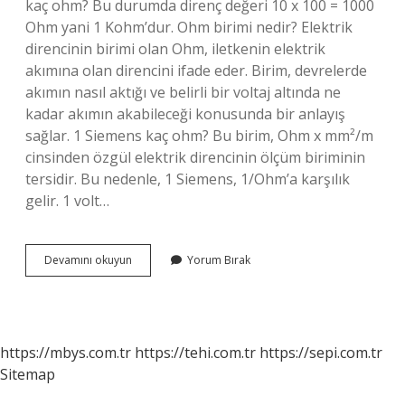
kaç ohm? Bu durumda direnç değeri 10 x 100 = 1000
Ohm yani 1 Kohm’dur. Ohm birimi nedir? Elektrik
direncinin birimi olan Ohm, iletkenin elektrik
akımına olan direncini ifade eder. Birim, devrelerde
akımın nasıl aktığı ve belirli bir voltaj altında ne
kadar akımın akabileceği konusunda bir anlayış
sağlar. 1 Siemens kaç ohm? Bu birim, Ohm x mm²/m
cinsinden özgül elektrik direncinin ölçüm biriminin
tersidir. Bu nedenle, 1 Siemens, 1/Ohm’a karşılık
gelir. 1 volt…
1
Devamını okuyun
Yorum Bırak
Ohm
Kaç
Amper
https://mbys.com.tr
https://tehi.com.tr
https://sepi.com.tr
Sitemap